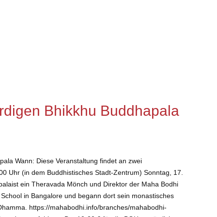
würdigen Bhikkhu Buddhapala
apala Wann: Diese Veranstaltung findet an zwei
:00 Uhr (in dem Buddhistisches Stadt-Zentrum) Sonntag, 17.
palaist ein Theravada Mönch und Direktor der Maha Bodhi
School in Bangalore und begann dort sein monastisches
n Dhamma. https://mahabodhi.info/branches/mahabodhi-