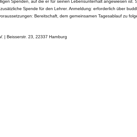
illigen Spenden, auf die er für seinen Lebensunterhalt angewiesen ist
H, zusätzliche Spende für den Lehrer. Anmeldung: erforderlich über b
oraussetzungen: Bereitschaft, dem gemeinsamen Tagesablauf zu folge
V. | Beisserstr. 23, 22337 Hamburg
Anmelden
|
Impressum
|
Datenschutzerklärung
© Copyright 2026 Deutsche Buddhistische Union e.V. – Buddhistisc