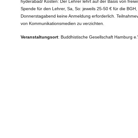
hyderabad/ Kosten: Der Lehrer lehrt auf der Basis von freiw
Spende für den Lehrer, Sa, So: jeweils 25-50 € für die BG
Donnerstagabend keine Anmeldung erforderlich. Teilnahmev
von Kommunikationsmedien zu verzichten.
Veranstaltungsort
: Buddhistische Gesellschaft Hamburg e.
Art
: Abendveranstaltungen/Vorträge
Referent:
Bhikkhu Buddhapala
E-Mail
:
Telefon / Fax
: 0406313696
Info
:
https://www.bghh.de
Barrierefreiheit:
nein
Angemeldet von
Buddhistische Gesellschaft Hamburg e.V.