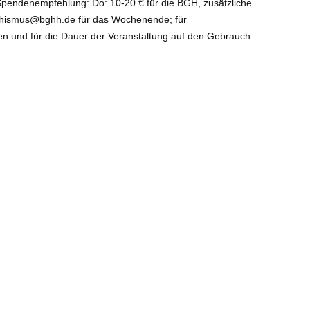
. Spendenempfehlung: Do: 10-20 € für die BGH, zusätzliche
uddhismus@bghh.de für das Wochenende; für
n und für die Dauer der Veranstaltung auf den Gebrauch
he Religionsgemeinschaft