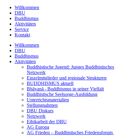
Willkommen
DBU
Buddhismus
Aktivitäten
Service
Kontakt
Willkommen
DBU
Buddhismus
Aktivitäten
Buddhistische Jugend: Junges Buddhistisches
Netzwerk
Einzelmitglieder und regionale Strukturen
BUDDHISMUS aktuell
Bhāvanā - Buddhismus in seiner Vielfalt
Buddhistische Seelsorge-Ausbildung
Unterrichtsmaterialien
Stellungnahmen
DBU Diskurs
Netzwerk
Ethikarbeit der DBU
AG Europa
AG Frieden – Buddhistisches Friedensforum