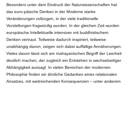
Besonders unter dem Eindruck der Naturwissenschaften hat
das euro-päische Denken in der Moderne starke
Veränderungen vollzogen, in der viele traditionelle
Vorstellungen fragwürdig wurden. In der gleichen Zeit wurden
europäische Intellektuelle intensiver mit buddhistischem
Denken vertraut. Teilweise dadurch inspiriert, teilweise
unabhängig davon, zeigen sich dabei auffällige Annäherungen.
Vieles davon lässt sich am mahayanischen Begriff der Leerheit
deutlich machen, der zugleich ein Entstehen in wechselseitiger
Abhängigkeit aussagt. In vielen Bereichen der modernen
Philosophie finden wir ähnliche Gedanken eines relationalen
Ansatzes, mit weitreichenden Konsequenzen – unter anderem
für das Verständnis des Menschen, den Bedingungen von
Erkenntnis oder der Wirklichkeit insgesamt. In einem
Impulsvortrag wollen wir diesen Spuren und Ähnlichkeit
nachgehen und anschließend darüber diskutieren. Bitte eine
Woche vorher anmelden!
Veranstaltungsort
: Tibethaus Deutschland e.V. | Georg-Voigt-