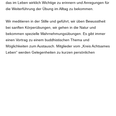
das im Leben wirklich Wichtige zu erinnern und Anregungen für
die Weiterführung der Übung im Alltag zu bekommen.
Wir meditieren in der Stille und geführt, wir üben Bewusstheit
bei sanften Körperübungen, wir gehen in die Natur und
bekommen spezielle Wahrnehmungsübungen. Es gibt immer
einen Vortrag zu einem buddhistischen Thema und
Möglichkeiten zum Austausch. Mitglieder vom „Kreis Achtsames
Leben“ werden Gelegenheiten zu kurzen persönlichen
Gesprächen gegeben.
Anmeldung über unser Buchungssystem:
Anmeldung
Veranstaltungsort
: Buddhismus im Westen e.V. – Waldhaus
am Laacher See | Heimschule 1, 56645 Nickenich
Art
: Tagesveranstaltungen (max. 3 Tage)
Referent:
Andrea Meyer-Kossert
Kosten:
€ Kursbeitrag 24 € zzgl. + 15 € Verpflegung + Spende
E-Mail
: