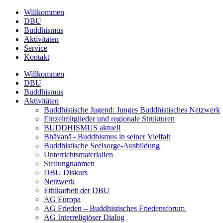
Willkommen
DBU
Buddhismus
Aktivitäten
Service
Kontakt
Willkommen
DBU
Buddhismus
Aktivitäten
Buddhistische Jugend: Junges Buddhistisches Netzwerk
Einzelmitglieder und regionale Strukturen
BUDDHISMUS aktuell
Bhāvanā - Buddhismus in seiner Vielfalt
Buddhistische Seelsorge-Ausbildung
Unterrichtsmaterialien
Stellungnahmen
DBU Diskurs
Netzwerk
Ethikarbeit der DBU
AG Europa
AG Frieden – Buddhistisches Friedensforum
AG Interreligiöser Dialog