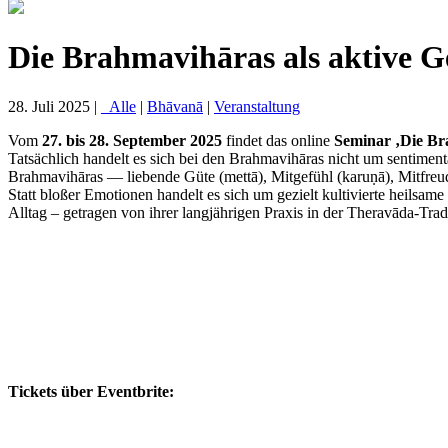
Die Brahmavihāras als aktive G
28. Juli 2025 |
_Alle
|
Bhāvanā
|
Veranstaltung
Vom
27. bis 28. September 2025
findet das online
Seminar ‚Die Bra
Tatsächlich handelt es sich bei den Brahmavihāras nicht um sentime
Brahmavihāras — liebende Güte (mettā), Mitgefühl (karuṇā), Mitfre
Statt bloßer Emotionen handelt es sich um gezielt kultivierte heilsa
Alltag – getragen von ihrer langjährigen Praxis in der Theravāda-Trad
Tickets über Eventbrite: