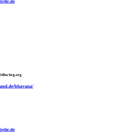
brite.de
@dbu-brg.org
and.de/bhavana/
brite.de