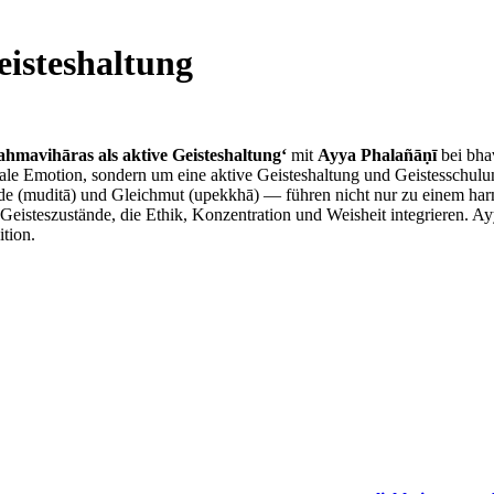
eisteshaltung
hmavihāras als aktive Geisteshaltung‘
mit
Ayya Phalañāṇī
bei bha
ntale Emotion, sondern um eine aktive Geisteshaltung und Geistesschu
ude (muditā) und Gleichmut (upekkhā) — führen nicht nur zu einem ha
me Geisteszustände, die Ethik, Konzentration und Weisheit integrieren
ition.