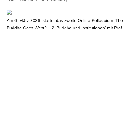
Am 6. März 2026 startet das zweite Online-Kolloquium ‚The
Buddha Goes West? – 2. Buddha und Institutionen‘ mit Prof.
Jens Schlieter, Prof. Perry Schmidt-Leukel, Prof. Werner
Vogd,wissensch. Begleitung: Dr. Jan-Ulrich
Sobisch; Moderation: Prof. Gert Scobel. Veranstaltet wird das
Kolloquium von bhavana, dem Studienangebot der Deutschen
Buddhistischen Union. Im Zentrum dieses Kolloquiums steht die
Frage, wie buddhistische Institutionen...
→ mehr
DBU-Seminar zum Leben und Sterben findet großen
Anklang
22. Dezember 2025
_Alle
|
Allgemein
|
Bhāvanā
|
Veranstaltung
Vom 21. bis 23. November 2025 fand in Hannover das DBU-