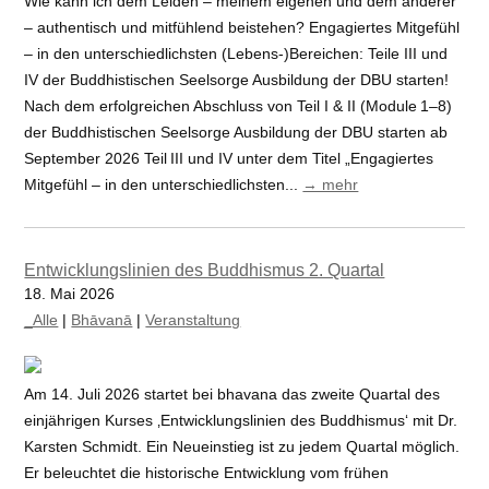
Wie kann ich dem Leiden – meinem eigenen und dem anderer
– authentisch und mitfühlend beistehen? Engagiertes Mitgefühl
– in den unterschiedlichsten (Lebens-)Bereichen: Teile III und
IV der Buddhistischen Seelsorge Ausbildung der DBU starten!
Nach dem erfolgreichen Abschluss von Teil I & II (Module 1–8)
der Buddhistischen Seelsorge Ausbildung der DBU starten ab
September 2026 Teil III und IV unter dem Titel „Engagiertes
Mitgefühl – in den unterschiedlichsten...
→ mehr
Entwicklungslinien des Buddhismus 2. Quartal
18. Mai 2026
_Alle
|
Bhāvanā
|
Veranstaltung
Am 14. Juli 2026 startet bei bhavana das zweite Quartal des
einjährigen Kurses ‚Entwicklungslinien des Buddhismus‘ mit Dr.
Karsten Schmidt. Ein Neueinstieg ist zu jedem Quartal möglich.
Er beleuchtet die historische Entwicklung vom frühen