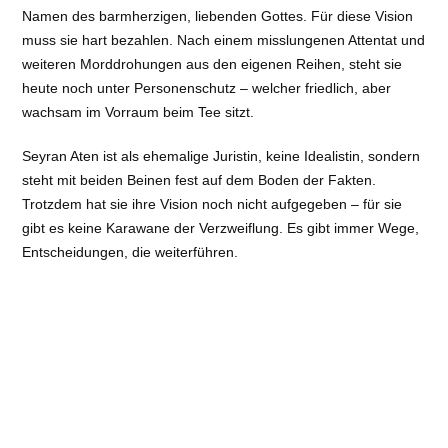
Namen des barmherzigen, liebenden Gottes. Für diese Vision
muss sie hart bezahlen. Nach einem misslungenen Attentat und
weiteren Morddrohungen aus den eigenen Reihen, steht sie
heute noch unter Personenschutz – welcher friedlich, aber
wachsam im Vorraum beim Tee sitzt.
Seyran Aten ist als ehemalige Juristin, keine Idealistin, sondern
steht mit beiden Beinen fest auf dem Boden der Fakten.
Trotzdem hat sie ihre Vision noch nicht aufgegeben – für sie
gibt es keine Karawane der Verzweiflung. Es gibt immer Wege,
Entscheidungen, die weiterführen.
von links nach rechts: Seyran Ates, Sam Moré, Susanne Billig
Auch für Emrah Gençaslan gibt es immer Hoffnung und er sieht
seine Aufgabe als Sufi, den Menschen diese Hoffnung wieder
nahe zu bringen, sie an den Schöpfer zu erinnern, sie daran zu
erinnern, dass jede Krise auch dazu da ist, um zu wachsen.
Jede Krise bringt neue Möglichkeiten – etwas Altes vergeht,