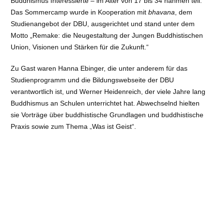
Buddhismus Interessierte – im Alter von 17 bis 34 nahmen teil.
Das Sommercamp wurde in Kooperation mit
bhavana
, dem
Studienangebot der DBU, ausgerichtet und stand unter dem
Motto „Remake: die Neugestaltung der Jungen Buddhistischen
Union, Visionen und Stärken für die Zukunft.“
Zu Gast waren Hanna Ebinger, die unter anderem für das
Studienprogramm und die Bildungswebseite der DBU
verantwortlich ist, und Werner Heidenreich, der viele Jahre lang
Buddhismus an Schulen unterrichtet hat. Abwechselnd hielten
sie Vorträge über buddhistische Grundlagen und buddhistische
Praxis sowie zum Thema „Was ist Geist“.
Das „Remake“-Thema des Sommercamps spiegelte sich auch
in den beiden Workshops wider. Der erste, „Stärken
entwickeln“, war darauf ausgerichtet, den vielfältigen aktuellen
Krisen, gemeinsam und mutig begegnen zu können. Er half
dabei, zu erfahren wie wir unsere natürlichen Kompetenzen
von Achtsamkeit und Resilienz entdecken, stärken und