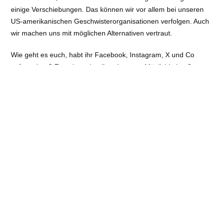
einige Verschiebungen. Das können wir vor allem bei unseren
US-amerikanischen Geschwisterorganisationen verfolgen. Auch
wir machen uns mit möglichen Alternativen vertraut.
Wie geht es euch, habt ihr Facebook, Instagram, X und Co
aufgegeben? Experimentiert ihr mit neuen Möglichkeiten?
Wenn ihr mögt, gebt uns Feedback. Auf Social Media und gern
auch per E-Mail.
Kirsten, Online-Redaktion
Kontakt:
kirsten.schulte@dbu-brg.org