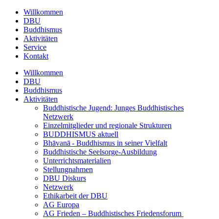
Willkommen
DBU
Buddhismus
Aktivitäten
Service
Kontakt
Willkommen
DBU
Buddhismus
Aktivitäten
Buddhistische Jugend: Junges Buddhistisches
Netzwerk
Einzelmitglieder und regionale Strukturen
BUDDHISMUS aktuell
Bhāvanā - Buddhismus in seiner Vielfalt
Buddhistische Seelsorge-Ausbildung
Unterrichtsmaterialien
Stellungnahmen
DBU Diskurs
Netzwerk
Ethikarbeit der DBU
AG Europa
AG Frieden – Buddhistisches Friedensforum