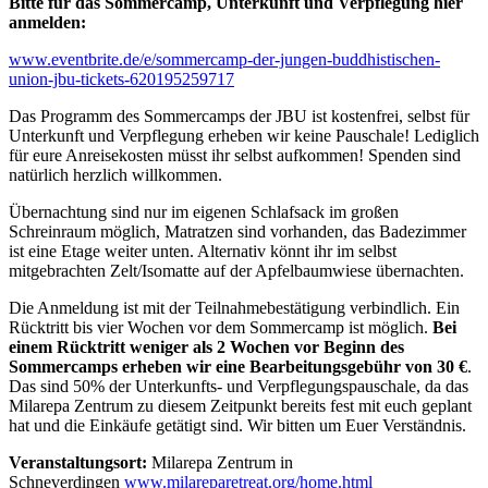
Bitte für das Sommercamp, Unterkunft und Verpflegung hier
anmelden:
www.eventbrite.de/e/sommercamp-der-jungen-buddhistischen-
union-jbu-tickets-620195259717
Das Programm des Sommercamps der JBU ist kostenfrei, selbst für
Unterkunft und Verpflegung erheben wir keine Pauschale! Lediglich
für eure Anreisekosten müsst ihr selbst aufkommen! Spenden sind
natürlich herzlich willkommen.
Übernachtung sind nur im eigenen Schlafsack im großen
Schreinraum möglich, Matratzen sind vorhanden, das Badezimmer
ist eine Etage weiter unten. Alternativ könnt ihr im selbst
mitgebrachten Zelt/Isomatte auf der Apfelbaumwiese übernachten.
Die Anmeldung ist mit der Teilnahmebestätigung verbindlich. Ein
Rücktritt bis vier Wochen vor dem Sommercamp ist möglich.
Bei
einem Rücktritt weniger als 2 Wochen vor Beginn des
Sommercamps erheben wir eine Bearbeitungsgebühr von 30 €
.
Das sind 50% der Unterkunfts- und Verpflegungspauschale, da das
Milarepa Zentrum zu diesem Zeitpunkt bereits fest mit euch geplant
hat und die Einkäufe getätigt sind. Wir bitten um Euer Verständnis.
Veranstaltungsort:
Milarepa Zentrum in
Schneverdingen
www.milareparetreat.org/home.html