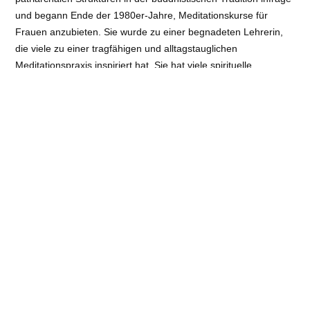
und begann Ende der 1980er-Jahre, Meditationskurse für
Frauen anzubieten. Sie wurde zu einer begnadeten Lehrerin,
die viele zu einer tragfähigen und alltagstauglichen
Meditationspraxis inspiriert hat. Sie hat viele spirituelle
Nachfolgerinnen, insbesondere ihre Schülerinnen, die heute als
eigenständige Lehrerinnen tätig sind.
Kommunikation auf allen Ebenen gehört zu Sylvia Wetzels
herausragenden Qualitäten. Sie war als Übersetzerin tätig, liest
bis heute viel und hat viele Schriften und Bücher verfasst,
zunächst im Eigenverlag edition tara libre, dann auch in großen
Verlagen: 1999 veröffentlichte der Fischer Verlag in seiner
Reihe Spirit ihr Buch „Das Herz des Lotos“. Seither erscheint
fast jährlich ein neues Buch von ihr. Das neuste Werk: „
Säulen
des Lebens
“ (Rezension in BUDDHISMUS aktuell 3/2024).
Seit 2020 hat sie ihre Lehrtätigkeit altershalber eingeschränkt
und ist nach vielen Jahren in Brandenburg bei Berlin 2023 in
ihre Geburtsstadt Wolfach im Schwarzwald zurückgekehrt. Sie