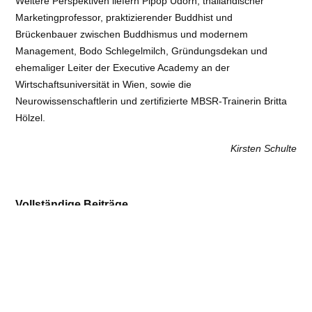
Weitere Perspektiven liefern Pipop Udorn, thailändischer
Marketingprofessor, praktizierender Buddhist und
Brückenbauer zwischen Buddhismus und modernem
Management, Bodo Schlegelmilch, Gründungsdekan und
ehemaliger Leiter der Executive Academy an der
Wirtschaftsuniversität in Wien, sowie die
Neurowissenschaftlerin und zertifizierte MBSR-Trainerin Britta
Hölzel.
Kirsten Schulte
Vollständige Beiträge
Die Formel gegen schlechte Führung
, Lisa Dittrich in: WELT
vom 12. Dezember 2025
https://www.welt.de/wirtschaft/plus6932ad3f11f914c89b8539d1/m
wie-buddhismus-helfen-kann-ein-besserer-chef-zu-werden.html