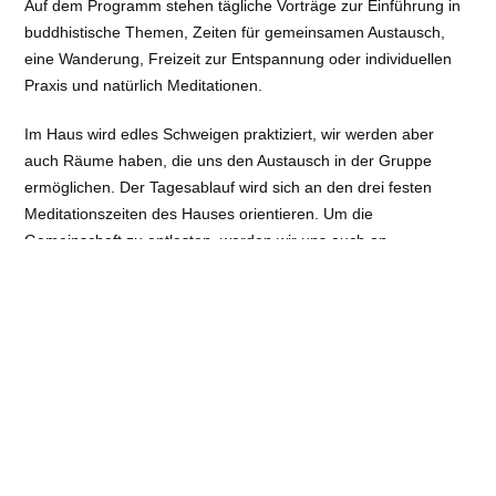
Auf dem Programm stehen tägliche Vorträge zur Einführung in
buddhistische Themen, Zeiten für gemeinsamen Austausch,
eine Wanderung, Freizeit zur Entspannung oder individuellen
Praxis und natürlich Meditationen.
Im Haus wird edles Schweigen praktiziert, wir werden aber
auch Räume haben, die uns den Austausch in der Gruppe
ermöglichen. Der Tagesablauf wird sich an den drei festen
Meditationszeiten des Hauses orientieren. Um die
Gemeinschaft zu entlasten, werden wir uns auch an
praktischen Arbeiten wie kochen, putzen, abwaschen und falls
erforderlich schneeschüppen beteiligen.
Vorerfahrung ist nicht erforderlich! Die Altersgrenze liegt bei
Mitte 30. Das Retreat wird von den Teilnehmenden durch
Spenden finanziert – empfohlen werden 150 – 300 € für die
Unterbringung und Verpflegung sowie eine Spende für die
Lehre von Romy Schlichting, je nach eigenem Ermessen und
finanzieller Möglichkeit. Aber keine Sorge, am Geld soll es nicht