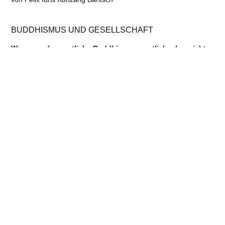
BUDDHISMUS UND GESELLSCHAFT
Warum … der westliche Buddhismus westlich, aber nicht
buddhistisch ist
von Franz-Johannes Litsch
BEWUSSTSEIN
TRANSFORMATION
Auf dem Weg zu einer Bewusstseinskultur
von Thomas Metzinger
FRAUEN IM BUDDHISMUS
Die Debatten der Nonnen
von Dominique Butet (Text) und Olivier Adam (Fotos)