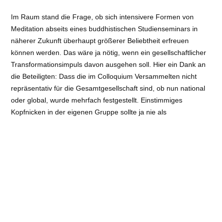
Im Raum stand die Frage, ob sich intensivere Formen von
Meditation abseits eines buddhistischen Studienseminars in
näherer Zukunft überhaupt größerer Beliebtheit erfreuen
können werden. Das wäre ja nötig, wenn ein gesellschaftlicher
Transformationsimpuls davon ausgehen soll. Hier ein Dank an
die Beteiligten: Dass die im Colloquium Versammelten nicht
repräsentativ für die Gesamtgesellschaft sind, ob nun national
oder global, wurde mehrfach festgestellt. Einstimmiges
Kopfnicken in der eigenen Gruppe sollte ja nie als
gesellschaftlicher Konsens interpretiert werden. Insbesondere
dann, wenn vier Intellektuelle aus Akademia mit Offenheit für
spirituelle Praxis aus dem ziemlich weiten Osten diskutieren.
Wurde es wie gesagt auch nicht.
Stattdessen wechselte die Perspektive mit dem letzten Input
von Dr. Dagmar Schwerk in eine Szenerie, in der buddhistische
Praxis tatsächlich als gesellschaftsprägende Größe seit langer
Zeit – und nicht nur für gewisse Randgruppen – betrachtet