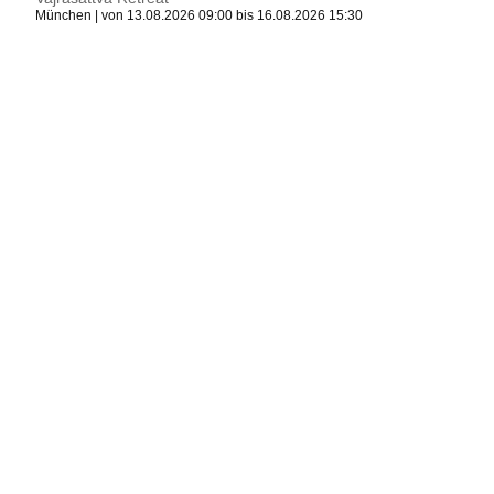
München | von 13.08.2026 09:00 bis 16.08.2026 15:30
Buddhistischer Abend
Essen | am 13.08.2026 19:00 - 21:00
Tarab Institut Deutschland e.V. – Regelmäßige
Übungsangebote / Meditationen – ONLINE
Berlin | am 13.08.2026 08:00 - 08:40
- barrierefrei -
Buddhismus Entdecken – zweijähriger Einstiegskurs
München | am 13.08.2026 19:00 - 21:00
Rezitation der Namen des Edlen Manjushri
München | am 14.08.2026 07:15 - 08:15
Tarab Institut Deutschland e.V. – Regelmäßige
Übungsangebote / Meditationen – ONLINE
Berlin | am 14.08.2026 08:00 - 08:40
- barrierefrei -
Ankommen in der Stille
Leidenborn | von 14.08.2026 15:00 bis 16.08.2026 10:00
Rezitation der Namen des Edlen Manjushri
München | am 18.08.2026 18:00 - 19:00
Die Inspiration des Sutta-Nipāta