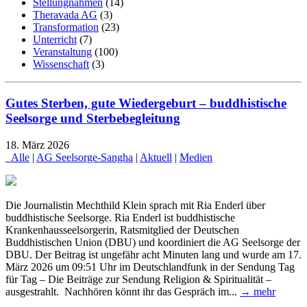
Stellungnahmen
(14)
Theravada AG
(3)
Transformation
(23)
Unterricht
(7)
Veranstaltung
(100)
Wissenschaft
(3)
Gutes Sterben, gute Wiedergeburt – buddhistische
Seelsorge und Sterbebegleitung
18. März 2026
_Alle
|
AG Seelsorge-Sangha
|
Aktuell
|
Medien
Die Journalistin Mechthild Klein sprach mit Ria Enderl über
buddhistische Seelsorge. Ria Enderl ist buddhistische
Krankenhausseelsorgerin, Ratsmitglied der Deutschen
Buddhistischen Union (DBU) und koordiniert die AG Seelsorge der
DBU. Der Beitrag ist ungefähr acht Minuten lang und wurde am 17.
März 2026 um 09:51 Uhr im Deutschlandfunk in der Sendung Tag
für Tag – Die Beiträge zur Sendung Religion & Spiritualität –
ausgestrahlt. Nachhören könnt ihr das Gespräch im...
→ mehr