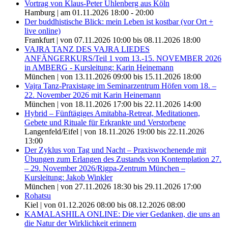
Vortrag von Klaus-Peter Uhlenberg aus Köln
Hamburg | am 01.11.2026 18:00 - 20:00
Der buddhistische Blick: mein Leben ist kostbar (vor Ort +
live online)
Frankfurt | von 07.11.2026 10:00 bis 08.11.2026 18:00
VAJRA TANZ DES VAJRA LIEDES
ANFÄNGERKURS/Teil 1 vom 13.-15. NOVEMBER 2026
in AMBERG - Kursleitung: Karin Heinemann
München | von 13.11.2026 09:00 bis 15.11.2026 18:00
Vajra Tanz-Praxistage im Seminarzentrum Höfen vom 18. –
22. November 2026 mit Karin Heinemann
München | von 18.11.2026 17:00 bis 22.11.2026 14:00
Hybrid – Fünftägiges Amitabha-Retreat, Meditationen,
Gebete und Rituale für Erkrankte und Verstorbene
Langenfeld/Eifel | von 18.11.2026 19:00 bis 22.11.2026
13:00
Der Zyklus von Tag und Nacht – Praxiswochenende mit
Übungen zum Erlangen des Zustands von Kontemplation 27.
– 29. November 2026/Rigpa-Zentrum München –
Kursleitung: Jakob Winkler
München | von 27.11.2026 18:30 bis 29.11.2026 17:00
Rohatsu
Kiel | von 01.12.2026 08:00 bis 08.12.2026 08:00
KAMALASHILA ONLINE: Die vier Gedanken, die uns an
die Natur der Wirklichkeit erinnern