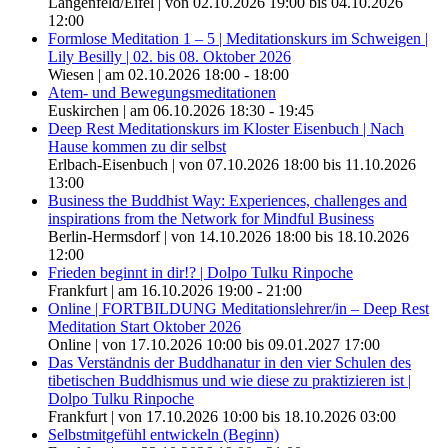
Langenfeld/Eifel | von 02.10.2026 19:00 bis 04.10.2026
12:00
Formlose Meditation 1 – 5 | Meditationskurs im Schweigen |
Lily Besilly | 02. bis 08. Oktober 2026
Wiesen | am 02.10.2026 18:00 - 18:00
Atem- und Bewegungsmeditationen
Euskirchen | am 06.10.2026 18:30 - 19:45
Deep Rest Meditationskurs im Kloster Eisenbuch | Nach
Hause kommen zu dir selbst
Erlbach-Eisenbuch | von 07.10.2026 18:00 bis 11.10.2026
13:00
Business the Buddhist Way: Experiences, challenges and
inspirations from the Network for Mindful Business
Berlin-Hermsdorf | von 14.10.2026 18:00 bis 18.10.2026
12:00
Frieden beginnt in dir!? | Dolpo Tulku Rinpoche
Frankfurt | am 16.10.2026 19:00 - 21:00
Online | FORTBILDUNG Meditationslehrer/in – Deep Rest
Meditation Start Oktober 2026
Online | von 17.10.2026 10:00 bis 09.01.2027 17:00
Das Verständnis der Buddhanatur in den vier Schulen des
tibetischen Buddhismus und wie diese zu praktizieren ist |
Dolpo Tulku Rinpoche
Frankfurt | von 17.10.2026 10:00 bis 18.10.2026 03:00
Selbstmitgefühl entwickeln (Beginn)