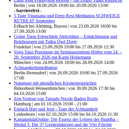
Lung Jong Pranayama Retreat – mit Dolpo Tulku Rinpoche
Berlin | von 18.09.2026 19:00 bis 20.09.2026 13:00
- barrierefrei -
5 Tage Vipassana und Deep Rest Meditation SCHWEIGE
RETREAT September
Erlbach bei Altötting, Bayern | von 23.09.2026 18:00 bis
27.09.2026 13:00
Grüne Taras Erleuchtete Aktivitäten – Ermächtigung und
Belehrungen mit Tulku Ösel Dorje
Frankfurt | von 23.09.2026 19:00 bis 27.09.2026 12:30
Vajra Tanz Praxistage im Seminarzentrum Höfen vom 24. –
28. September 2026 mit Karin Heinemann
München | von 24.09.2026 18:00 bis 28.09.2026 14:00
Achtsamkeitsmeditation
Berlin-Hermsdorf | von 26.09.2026 10:00 bis 27.09.2026
17:00
Naturtage mit abendlichen Klostergesprächen
Birkenbeul-Weissenbrüchen | von 30.09.2026 17:30 bis
04.10.2026 15:00
Zen-Vortrag von Tatsudo Nicole Baden Roshi
Hamburg | am 01.10.2026 19:00 - 21:00
Einfach Hier und Jetzt - Tage der Achtsamkeit
Leidenborn | von 02.10.2026 15:00 bis 04.10.2026 11:30
KamalashilaOnline: Die Essenz der Lehren des Buddha –
Modul 5: Die 37 Geistesfaktoren und die Vier Früchte