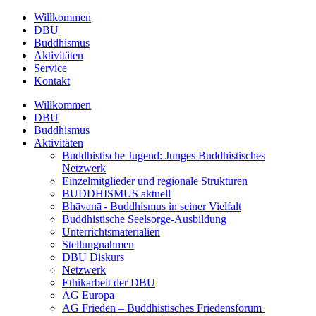
Willkommen
DBU
Buddhismus
Aktivitäten
Service
Kontakt
Willkommen
DBU
Buddhismus
Aktivitäten
Buddhistische Jugend: Junges Buddhistisches
Netzwerk
Einzelmitglieder und regionale Strukturen
BUDDHISMUS aktuell
Bhāvanā - Buddhismus in seiner Vielfalt
Buddhistische Seelsorge-Ausbildung
Unterrichtsmaterialien
Stellungnahmen
DBU Diskurs
Netzwerk
Ethikarbeit der DBU
AG Europa
AG Frieden – Buddhistisches Friedensforum