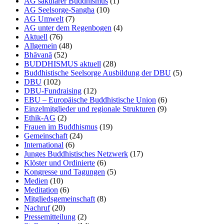
AG säkularer Buddhismus
(1)
AG Seelsorge-Sangha
(10)
AG Umwelt
(7)
AG unter dem Regenbogen
(4)
Aktuell
(76)
Allgemein
(48)
Bhāvanā
(52)
BUDDHISMUS aktuell
(28)
Buddhistische Seelsorge Ausbildung der DBU
(5)
DBU
(102)
DBU-Fundraising
(12)
EBU – Europäische Buddhistische Union
(6)
Einzelmitglieder und regionale Strukturen
(9)
Ethik-AG
(2)
Frauen im Buddhismus
(19)
Gemeinschaft
(24)
International
(6)
Junges Buddhistisches Netzwerk
(17)
Klöster und Ordinierte
(6)
Kongresse und Tagungen
(5)
Medien
(10)
Meditation
(6)
Mitgliedsgemeinschaft
(8)
Nachruf
(20)
Pressemitteilung
(2)