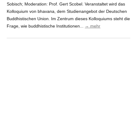
Sobisch; Moderation: Prof. Gert Scobel. Veranstaltet wird das
Kolloquium von bhavana, dem Studienangebot der Deutschen
Buddhistischen Union. Im Zentrum dieses Kolloquiums steht die
Frage, wie buddhistische Institutionen...
→ mehr
The Buddha Goes West? – 1. Die Anfänge | Kolloquien
zum Buddhismus im Westen
10. Juni 2025
_Alle
|
Bhāvanā
|
Veranstaltung
Am 6. November 2025 startet das erste Online-Kolloquium
‚The Buddha Goes West? – 1. Die Anfänge‘ mit Prof. Jowita
Kramer, Dr. Jan-Ulrich Sobisch und Prof. Martin Baumann. Die
Moderation übernimmt Prof. Gert Scobel. Veranstaltet wird das
Kolloquium von bhavana, dem Studienangebot der Deutschen
Buddhistischen Union. Diese Kolloquienreihe widmet sich den
essentiellen Fragen zur Zukunftsgestalt des Buddhismus: Wie